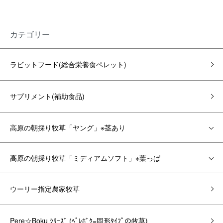
カテゴリー
ラビットフード(総合栄養食ペレット)
サプリメント(補助食品)
高原の朝採り牧草「ヤング」※茎あり
高原の朝採り牧草「ミディアムソフト」※葉っぱ
ウーリー指定農家牧草
Pere☆Boku ｼﾘｰｽﾞ (ﾍﾟﾚﾎﾞｸ=固形ﾀｲﾌﾟの牧草)