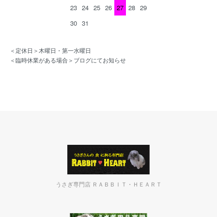
23
24
25
26
27
28
29
30
31
＜定休日＞木曜日・第一水曜日
＜臨時休業がある場合＞ブログにてお知らせ
うさぎ専門店 ＲＡＢＢＩＴ・ＨＥＡＲＴ