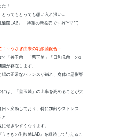
った！
とってもとっても想い入れ深い...
菌LAB』 待望の新発売です♪(*^▽^*)
に！
～うさぎ由来の乳酸菌配合～
けて「善玉菌」「悪玉菌」「日和見菌」の3
細菌が存在します。
と腸の正常なバランスが崩れ、身体に悪影響
つには、「善玉菌」の比率を高めることが大
は日々変動しており、特に加齢やストレス、
ると
境に傾きやすくなります。
『うさぎの乳酸菌LAB』を継続して与えるこ