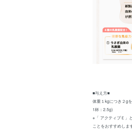
■与え方■
体重１kgにつき２g
1杯：2.5g)
※「 アクティブＥ」
ことをおすすめしま