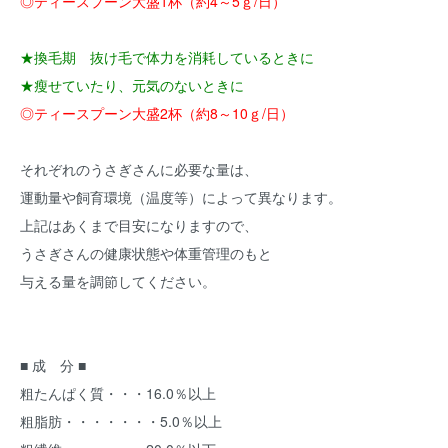
◎ティースプーン大盛1杯（約4～5ｇ/日）
★換毛期 抜け毛で体力を消耗しているときに
★瘦せていたり、元気のないときに
◎ティースプーン大盛2杯（約8～10ｇ/日）
それぞれのうさぎさんに必要な量は、
運動量や飼育環境（温度等）によって異なります。
上記はあくまで目安になりますので、
うさぎさんの健康状態や体重管理のもと
与える量を調節してください。
■ 成 分 ■
粗たんぱく質・・・16.0％以上
粗脂肪・・・・・・・5.0％以上