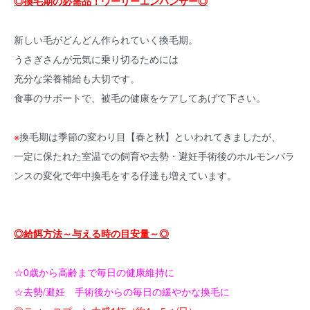
◎換毛期の必需品！ウーリーエンハンサー◎
新しい毛がどんどん作られていく換毛期。
うさぎさんが元気に乗り切るためには
充分な栄養補給も大切です。
食事のサポートで、被毛の健康をケアしてあげて下さい。
※
換毛期は季節の変わり目【春と秋】といわれてきましたが、
一定に保たれた室温での飼育や去勢・避妊手術後のホルモンバラ
ンスの変化で年中換毛をする仔達も増えています。
◎給餌方法～与える時の目安量～◎
☆0歳から高齢まで毎日の健康維持に
☆去勢/避妊 手術後からの毎日の緩やかな換毛に