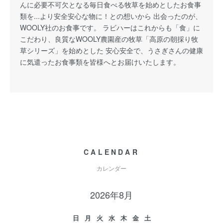
んに必要不可欠となる毎日食べる牧草を始めとしたお食事
類を...より安全安心な物に！との想いから 出会ったのが、
WOOLY社のお食事です。 ラビハーはこれからも「食」に
こだわり、良質なWOOLY農園産の牧草「高原の朝採り牧
草シリーズ」を始めとした 安心安全で、うさぎさんの健康
に気遣ったお食事類を皆様へとお届けいたします。
CALENDAR
カレンダー
2026年8月
日
月
火
水
木
金
土