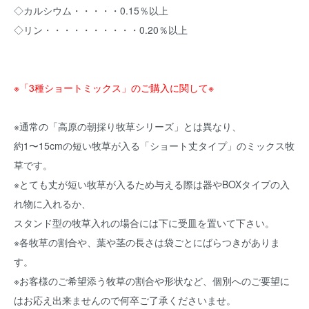
◇カルシウム・・・・・0.15％以上
◇リン・・・・・・・・・・0.20％以上
※「3種ショートミックス」のご購入に関して※
※通常の「高原の朝採り牧草シリーズ」とは異なり、
約1〜15cmの短い牧草が入る「ショート丈タイプ」のミックス牧
草です。
※とても丈が短い牧草が入るため与える際は器やBOXタイプの入
れ物に入れるか、
スタンド型の牧草入れの場合には下に受皿を置いて下さい。
※各牧草の割合や、葉や茎の長さは袋ごとにばらつきがありま
す。
※お客様のご希望添う牧草の割合や形状など、個別へのご要望に
はお応え出来ませんので何卒ご了承くださいませ。